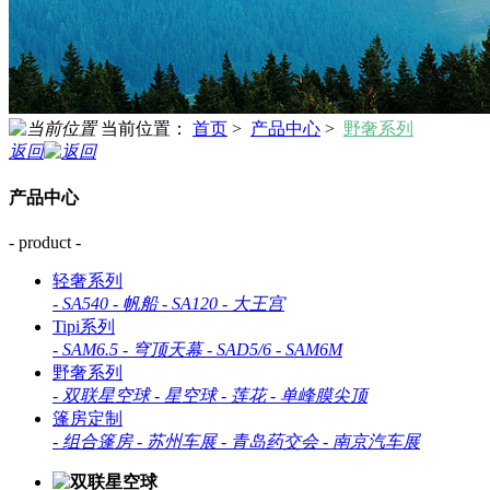
当前位置：
首页
>
产品中心
>
野奢系列
返回
产品中心
- product -
轻奢系列
-
SA540
-
帆船
-
SA120
-
大王宫
Tipi系列
-
SAM6.5
-
穹顶天幕
-
SAD5/6
-
SAM6M
野奢系列
-
双联星空球
-
星空球
-
莲花
-
单峰膜尖顶
篷房定制
-
组合篷房
-
苏州车展
-
青岛药交会
-
南京汽车展