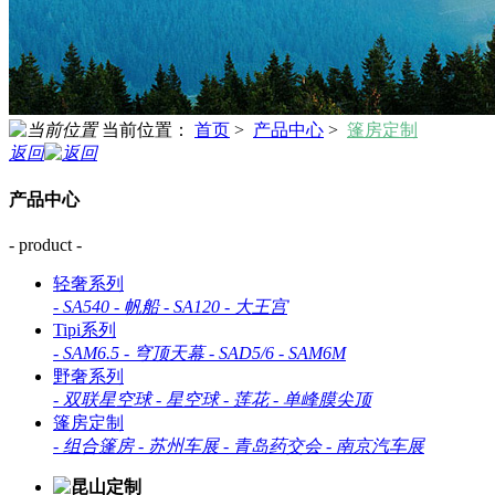
当前位置：
首页
>
产品中心
>
篷房定制
返回
产品中心
- product -
轻奢系列
-
SA540
-
帆船
-
SA120
-
大王宫
Tipi系列
-
SAM6.5
-
穹顶天幕
-
SAD5/6
-
SAM6M
野奢系列
-
双联星空球
-
星空球
-
莲花
-
单峰膜尖顶
篷房定制
-
组合篷房
-
苏州车展
-
青岛药交会
-
南京汽车展